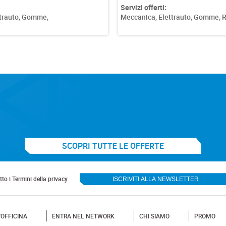
trauto,
Gomme,
Ricarica Clima,
Servizi offerti:
Meccanica,
Elettrauto,
Moto,
Ric
Auto Sostitutiva,
SCOPRI TUTTE LE OFFERTE
to i Termini della privacy
'OFFICINA
ENTRA NEL NETWORK
CHI SIAMO
PROMO