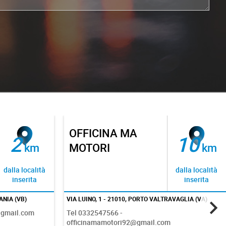
8000 GIRI DI
10
11
km
FERZOLA STEFANO
km
dalla località
dalla località
inserita
inserita
AVAGLIA (VA)
VIA NOVAREA - 28881, CERRO (VB)
Tel 3493568539 - 8000.giri.sf@gmail.com