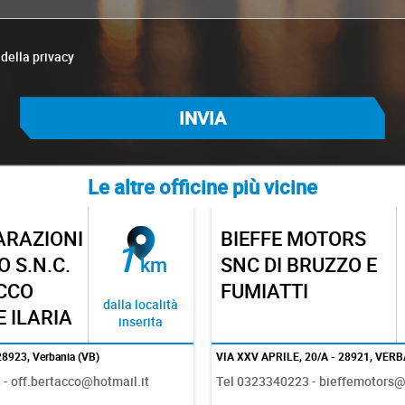
 della privacy
Le altre officine più vicine
MOTORS
OFFICINA MA
2
RUZZO E
km
MOTORI
dalla località
inserita
20/A - 28921, VERBANIA (VB)
VIA LUINO, 1 - 21010, PORTO VALTR
 - bieffemotors@gmail.com
Tel 0332547566 -
officinamamotori92@gmail.com