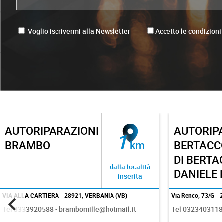
Voglio iscrivermi alla Newsletter
Accetto le condizioni
AUTORIPARAZIONI
BIEFFE 
1
BERTACCO S.N.C.
km
SNC DI B
DI BERTACCO
FUMIATTI
dalla località
DANIELE E ILARIA
inserita
Via Renco, 73/G - 28923, Verbania (VB)
VIA XXV APRILE, 
Tel 0323403118 - off.bertacco@hotmail.it
Tel 0323340223