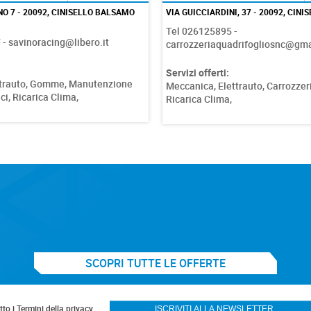
NO 7 - 20092, CINISELLO BALSAMO
VIA GUICCIARDINI, 37 - 20092, CINIS
Tel 026125895 -
- savinoracing@libero.it
carrozzeriaquadrifogliosnc@gm
Servizi offerti:
trauto,
Gomme,
Manutenzione
Meccanica,
Elettrauto,
Carrozzer
ci,
Ricarica Clima,
Ricarica Clima,
SCOPRI TUTTE LE OFFERTE
to i Termini della privacy