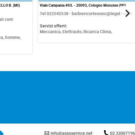
ELLO B. (MI)
Viale Campania 49/L - 20093, Cologno Monzese (MI)
Tel 022542538 - barbiericortesisnc@legalmail.it
ail.com
Servizi offerti:
Meccanica,
Elettrauto,
Ricarica Clima,
ia,
Gomme,
info@assoservice.net
02 33007196