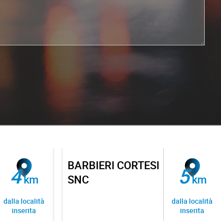
BARBIERI CORTESI
4
5
km
SNC
km
dalla località
dalla località
inserita
inserita